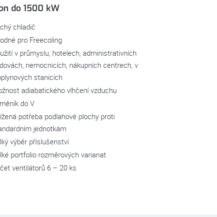
on do 1500 kW
chý chladič
odné pro Freecoling
užití v průmyslu, hotelech, administrativních
dovách, nemocnicích, nákupních centrech, v
oplynových stanicích
žnost adiabatického vlhčení vzduchu
měník do V
ížená potřeba podlahové plochy proti
andardním jednotkám
lký výběr příslušenství
lké portfolio rozměrových varianat
čet ventilátorů 6 – 20 ks