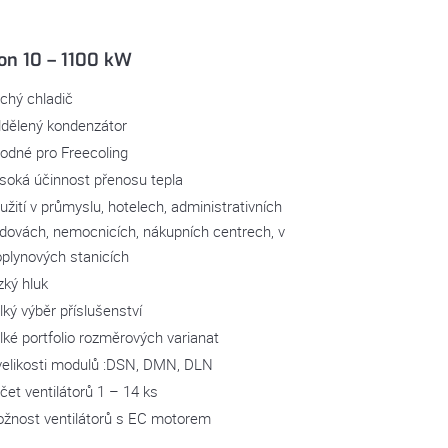
on 10 – 1100 kW
chý chladič
dělený kondenzátor
odné pro Freecoling
soká účinnost přenosu tepla
užití v průmyslu, hotelech, administrativních
dovách, nemocnicích, nákupních centrech, v
oplynových stanicích
zký hluk
lký výběr příslušenství
lké portfolio rozměrových varianat
velikosti modulů :DSN, DMN, DLN
čet ventilátorů 1 – 14 ks
žnost ventilátorů s EC motorem