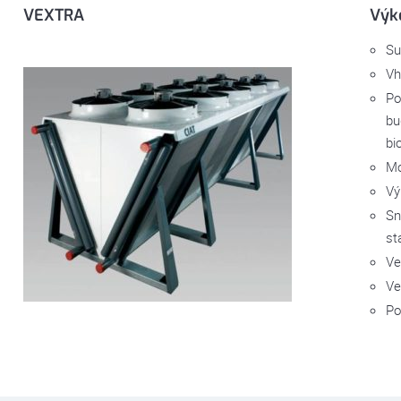
VEXTRA
Výk
Su
Vh
Po
bu
bi
Mo
Vý
Sn
st
Ve
Ve
Po