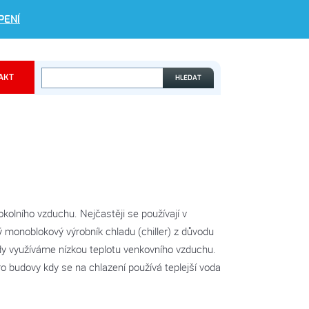
PENÍ
AKT
kolního vzduchu. Nejčastěji se používají v
 monoblokový výrobník chladu (chiller) z důvodu
kdy využíváme nízkou teplotu venkovního vzduchu.
ro budovy kdy se na chlazení používá teplejší voda