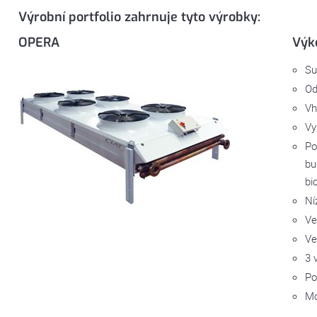
Výrobní portfolio zahrnuje tyto výrobky:
OPERA
Výk
Su
Od
Vh
Vy
Po
bu
bi
Ní
Ve
Ve
3 
Po
Mo