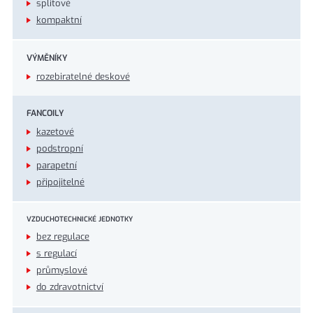
splitové
kompaktní
VÝMĚNÍKY
rozebiratelné deskové
FANCOILY
kazetové
podstropní
parapetní
připojitelné
VZDUCHOTECHNICKÉ JEDNOTKY
bez regulace
s regulací
průmyslové
do zdravotnictví