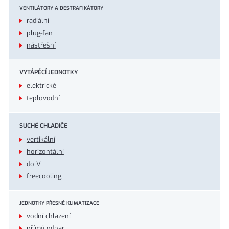
VENTILÁTORY A DESTRAFIKÁTORY
radiální
plug-fan
nástřešní
VYTÁPĚCÍ JEDNOTKY
elektrické
teplovodní
SUCHÉ CHLADIČE
vertikální
horizontální
do V
freecooling
JEDNOTKY PŘESNÉ KLIMATIZACE
vodní chlazení
přímý odpar