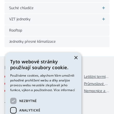
Suché chladiče
VZT jednotky
Rooftop
Jednotky přesné klimatizace
×
Tyto webové stránky
používají soubory cookie.
Příklady použití
Používáme cookies, abychom Vám umožnili
Letištní terminály
Obchodní centra
Letištní terminály
pohodlné prohlížení webu a díky analýze
Průmyslové provozy
Administrativní budovy
Průmyslové provozy
provozu webu neustále zlepšovali jeho
funkce, výkon a použitelnost.
Více informací
Nemocnice a laboratoře
Hotely a banky
Nemocnice a laboratoře
Jsme členy organizací
NEZBYTNÉ
ANALYTICKÉ