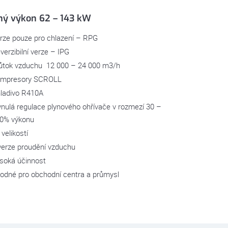
ný výkon 62 – 143 kW
rze pouze pro chlazení – RPG
verzibilní verze – IPG
ůtok vzduchu 12 000 – 24 000 m3/h
mpresory SCROLL
ladivo R410A
ynulá regulace plynového ohřívače v rozmezí 30 –
0% výkonu
 velikostí
verze proudění vzduchu
soká účinnost
odné pro obchodní centra a průmysl