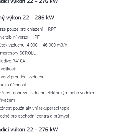
adící výkon 22 – 276 kW
ný výkon 22 – 286 kW
rze pouze pro chlazení – RPF
verzibilní verze – IPF
ůtok vzduchu 4 000 – 46 000 m3/h
mpresory SCROLL
ladivo R410A
 velikostí
 verzí proudění vzduchu
soká účinnost
žnost dohřevu vzduchu elektrickým nebo vodním
řívačem
žnost použít aktivní rekuperaci tepla
odné pro obchodní centra a průmysl
adící výkon 22 – 276 kW