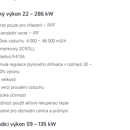
ný výkon 22 – 286 kW
rze pouze pro chlazení – RPF
verzibilní verze – IPF
ůtok vzduchu 4 000 – 46 000 m3/h
mpresory SCROLL
ladivo R410A
ynulá regulace plynového ohřívače v rozmezí 30 –
0% výkonu
 velikostí
 verzí proudění vzduchu
soká účinnost
žnost použít aktivní rekuperaci tepla
odné pro obchodní centra a průmysl
adící výkon 59 – 135 kW