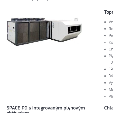
Top
Ve
Re
Pr
Ko
Ch
Pl
10
19
34
Vy
Mo
Vh
SPACE PG s integrovaným plynovým
Chl
ohřívačem