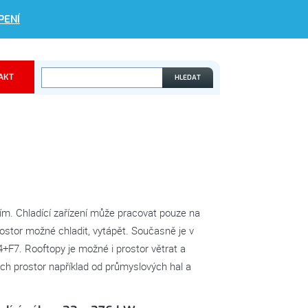
PENÍ
AKT
ním. Chladící zařízení může pracovat pouze na
rostor možné chladit, vytápět. Současně je v
G4+F7. Rooftopy je možné i prostor větrat a
ch prostor například od průmyslových hal a