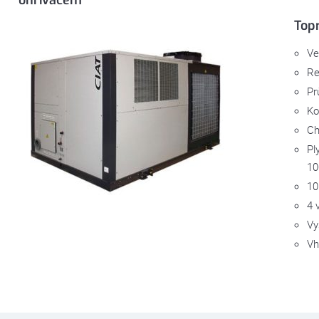
Top
Ve
Re
Pr
Ko
Ch
Pl
10
10
4 
Vy
Vh