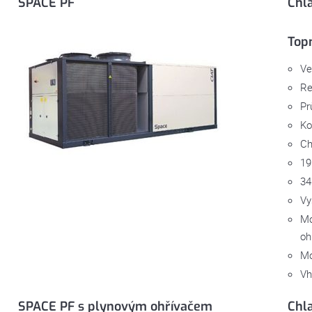
SPACE PF
Chl
Top
Ve
Re
Pr
Ko
Ch
19
34
Vy
Mo
oh
Mo
Vh
SPACE PF s plynovým ohřívačem
Chl