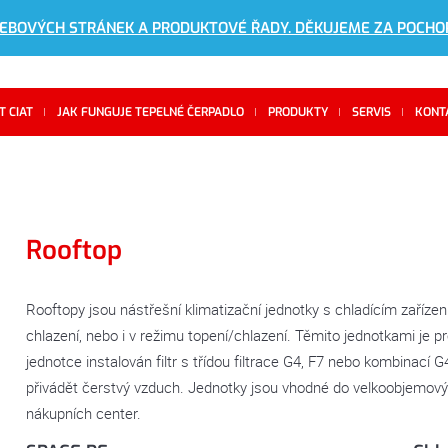
WEBOVÝCH STRÁNEK A PRODUKTOVÉ ŘADY. DĚKUJEME ZA POCHO
 CIAT
JAK FUNGUJE TEPELNÉ ČERPADLO
PRODUKTY
SERVIS
KONT
Rooftop
Rooftopy jsou nástřešní klimatizační jednotky s chladícím zaříze
chlazení, nebo i v režimu topení/chlazení. Těmito jednotkami je p
jednotce instalován filtr s třídou filtrace G4, F7 nebo kombinací 
přivádět čerstvý vzduch. Jednotky jsou vhodné do velkoobjemový
nákupních center.