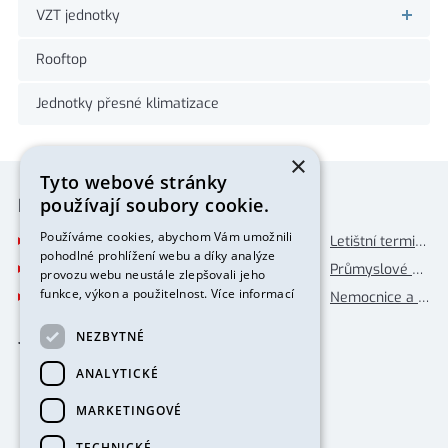
VZT jednotky
Rooftop
Jednotky přesné klimatizace
×
Tyto webové stránky
používají soubory cookie.
Příklady použití
Používáme cookies, abychom Vám umožnili
Letištní terminály
Obchodní centra
Letištní terminály
pohodlné prohlížení webu a díky analýze
Průmyslové provozy
Administrativní budovy
Průmyslové provozy
provozu webu neustále zlepšovali jeho
funkce, výkon a použitelnost.
Více informací
Nemocnice a laboratoře
Hotely a banky
Nemocnice a laboratoře
Jsme členy organizací
NEZBYTNÉ
ANALYTICKÉ
MARKETINGOVÉ
TECHNICKÉ